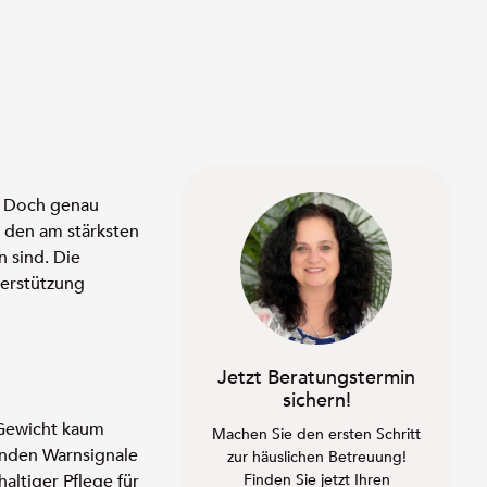
g. Doch genau
u den am stärksten
n sind. Die
terstützung
Jetzt Beratungstermin
sichern!
s Gewicht kaum
Machen Sie den ersten Schritt
lenden Warnsignale
zur häuslichen Betreuung!
Finden Sie jetzt Ihren
altiger Pflege für