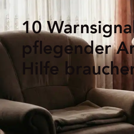
10 Warnsignal
pflegender A
Hilfe brauche