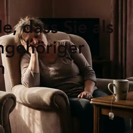
e, dass Sie als
ngehöriger
n