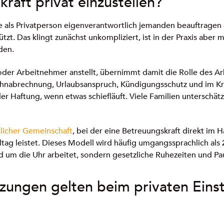
raft privat einzustellen?
Sie als Privatperson eigenverantwortlich jemanden beauftragen 
t. Das klingt zunächst unkompliziert, ist in der Praxis aber 
den.
oder Arbeitnehmer anstellt, übernimmt damit die Rolle des A
hnabrechnung, Urlaubsanspruch, Kündigungsschutz und im Kra
der Haftung, wenn etwas schiefläuft. Viele Familien unterschä
licher Gemeinschaft
, bei der eine Betreuungskraft direkt im H
ltag leistet. Dieses Modell wird häufig umgangssprachlich als
d um die Uhr arbeitet, sondern gesetzliche Ruhezeiten und Pa
zungen gelten beim privaten Einst