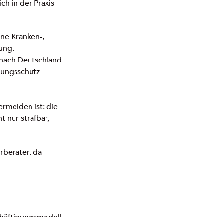
ch in der Praxis
ene Kranken-,
nung.
 nach Deutschland
rungsschutz
ermeiden ist: die
t nur strafbar,
rberater, da
chäftigungsmodell,