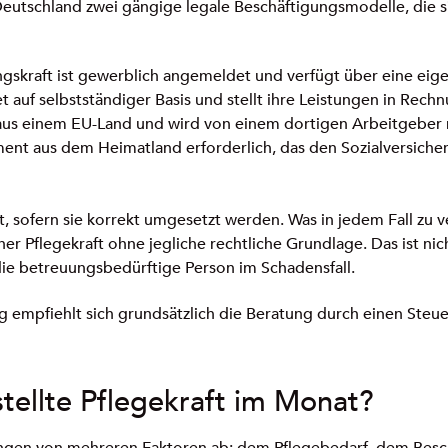
 Deutschland zwei gängige legale Beschäftigungsmodelle, die si
gskraft ist gewerblich angemeldet und verfügt über eine eig
et auf selbstständiger Basis und stellt ihre Leistungen in Rech
us einem EU-Land und wird von einem dortigen Arbeitgeber
ent aus dem Heimatland erforderlich, das den Sozialversiche
, sofern sie korrekt umgesetzt werden. Was in jedem Fall zu v
r Pflegekraft ohne jegliche rechtliche Grundlage. Das ist nich
ie betreuungsbedürftige Person im Schadensfall.
g empfiehlt sich grundsätzlich die Beratung durch einen Steue
stellte Pflegekraft im Monat?
 hängen von mehreren Faktoren ab: dem Pflegebedarf, dem Bes