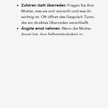
Zuhören statt überreden:
Fragen Sie Ihre
Mutter, was sie sich wünscht und was ihr
wichtig ist. Oft öffnet das Gespräch Türen,
die ein direktes Überreden verschließt.
Ängste ernst nehmen:
Wenn die Mutter
Angst hat, ihre Selbstständigkeit zu
verlieren, sprechen Sie konkret darüber, wie
häusliche Betreuung genau das ermöglicht.
Schrittweise vorgehen:
Beginnen Sie mit
kleinen Hilfen, zum Beispiel einem
ambulanten Dienst für bestimmte
Aufgaben, bevor Sie über intensivere
Betreuung sprechen.
Gemeinsam entscheiden:
Beziehen Sie Ihre
Mutter in alle Entscheidungen ein. Wer
mitentscheidet, trägt die Lösung eher mit.
Professionelle Unterstützung holen:
Manchmal hilft es, wenn ein neutraler