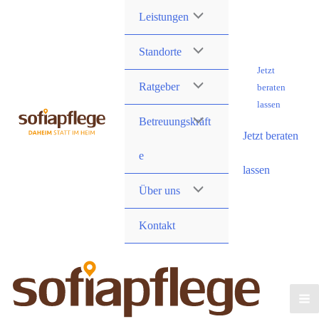
Skip
Leistungen
to
content
Standorte
Jetzt
Ratgeber
beraten
lassen
Betreuungskräft
Jetzt beraten
e
lassen
Über uns
Kontakt