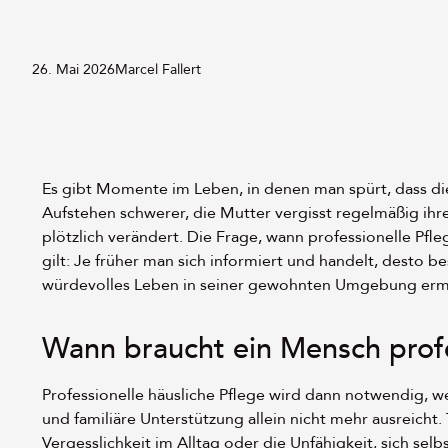
Von:
26. Mai 2026
Marcel Fallert
Es gibt Momente im Leben, in denen man spürt, dass die 
Aufstehen schwerer, die Mutter vergisst regelmäßig ihr
plötzlich verändert. Die Frage, wann professionelle Pfle
gilt: Je früher man sich informiert und handelt, desto 
würdevolles Leben in seiner gewohnten Umgebung erm
Wann braucht ein Mensch profe
Professionelle häusliche Pflege wird dann notwendig, 
und familiäre Unterstützung allein nicht mehr ausreicht
Vergesslichkeit im Alltag oder die Unfähigkeit, sich se