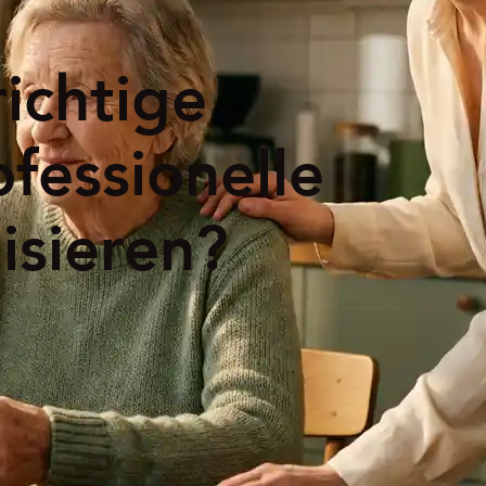
richtige
ofessionelle
isieren?