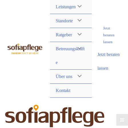
Skip
Leistungen
to
content
Standorte
Jetzt
Ratgeber
beraten
lassen
Betreuungskräft
Jetzt beraten
e
lassen
Über uns
Kontakt