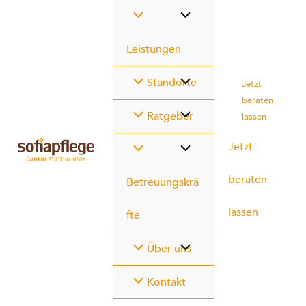
Skip
to
content
Leistungen
Standorte
Jetzt
beraten
Ratgeber
lassen
Jetzt
beraten
Betreuungskrä
lassen
fte
Über uns
Kontakt