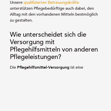
Unsere
qualifizierten Betreuungskräfte
unterstützen Pflegebedürftige auch dabei, den
Alltag mit den vorhandenen Mitteln bestmöglich
zu gestalten.
Wie unterscheidet sich die
Versorgung mit
Pflegehilfsmitteln von anderen
Pflegeleistungen?
Die
Pflegehilfsmittel-Versorgung
ist eine
eigenständige Leistung der Pflegekasse und sollte
nicht mit anderen Pflegeleistungen verwechselt
werden. Ein klares Verständnis der Unterschiede
hilft dabei, alle Ansprüche vollständig zu nutzen:
Pflegegeld:
Eine monatliche Geldleistung
für Pflegebedürftige, die zu Hause von