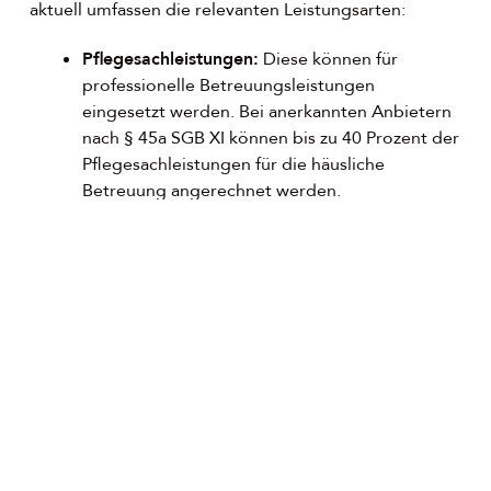
aktuell umfassen die relevanten Leistungsarten:
Pflegesachleistungen:
Diese können für
professionelle Betreuungsleistungen
eingesetzt werden. Bei anerkannten Anbietern
nach § 45a SGB XI können bis zu 40 Prozent der
Pflegesachleistungen für die häusliche
Betreuung angerechnet werden.
Entlastungsbetrag:
Alle Pflegebedürftigen ab
Pflegegrad 1 erhalten monatlich einen
Entlastungsbetrag, der für anerkannte
Angebote zur Unterstützung im Alltag
verwendet werden kann.
Pflegehilfsmittel zum Verbrauch:
Pflegebedürftige mit anerkanntem Pflegegrad
haben Anspruch auf kostenlose
Pflegehilfsmittel monatlich, zum Beispiel
Einmalhandschuhe oder Desinfektionsmittel.
Verhinderungspflege und Kurzzeitpflege: