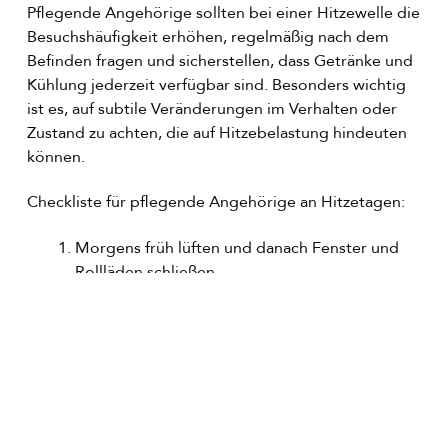
Pflegende Angehörige sollten bei einer Hitzewelle die
Besuchshäufigkeit erhöhen, regelmäßig nach dem
Befinden fragen und sicherstellen, dass Getränke und
Kühlung jederzeit verfügbar sind. Besonders wichtig
ist es, auf subtile Veränderungen im Verhalten oder
Zustand zu achten, die auf Hitzebelastung hindeuten
können.
Checkliste für pflegende Angehörige an Hitzetagen:
Morgens früh lüften und danach Fenster und
Rollläden schließen.
Mehrmals täglich nach dem Senior sehen oder
telefonisch nachfragen.
Ausreichend Getränke bereitstellen und aktiv
anbieten.
Leichte, helle Kleidung aus atmungsaktiven
Materialien anziehen.
Aktivitäten in die frühen Morgenstunden oder