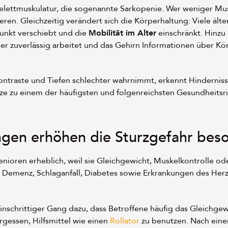
Skelettmuskulatur, die sogenannte Sarkopenie. Wer weniger Mu
ieren. Gleichzeitig verändert sich die Körperhaltung: Viele äl
nkt verschiebt und die
Mobilität im Alter
einschränkt. Hinzu
er zuverlässig arbeitet und das Gehirn Informationen über Kö
Kontraste und Tiefen schlechter wahrnimmt, erkennt Hindernis
ze zu einem der häufigsten und folgenreichsten Gesundheitsr
ngen erhöhen die Sturzgefahr bes
enioren erheblich, weil sie Gleichgewicht, Muskelkontrolle 
, Demenz, Schlaganfall, Diabetes sowie Erkrankungen des Herz-
einschrittiger Gang dazu, dass Betroffene häufig das Gleichgew
gessen, Hilfsmittel wie einen
Rollator
zu benutzen. Nach ein