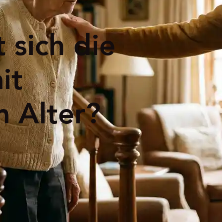
 sich die
it
 Alter?