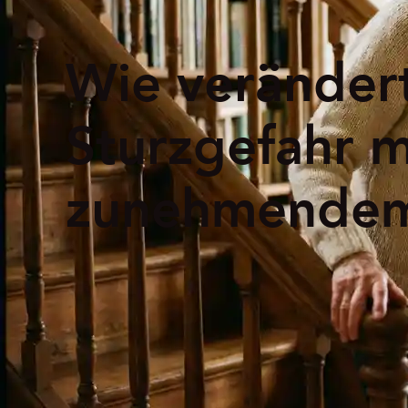
Wie verändert
Sturzgefahr m
zunehmendem