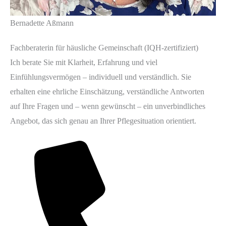
Bernadette Aßmann
Fachberaterin für häusliche Gemeinschaft (IQH-zertifiziert)
Ich berate Sie mit Klarheit, Erfahrung und viel
Einfühlungsvermögen – individuell und verständlich. Sie
erhalten eine ehrliche Einschätzung, verständliche Antworten
auf Ihre Fragen und – wenn gewünscht – ein unverbindliches
Angebot, das sich genau an Ihrer Pflegesituation orientiert.