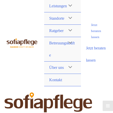
Skip
Leistungen
to
content
Standorte
Jetzt
Ratgeber
beraten
lassen
Betreuungskräft
Jetzt beraten
e
lassen
Über uns
Kontakt