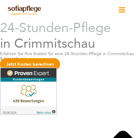
Skip
to
content
24-Stunden-Pflege
in Crimmitschau
Erfahren Sie Ihre Kosten für eine 24-Stunden-Pflege in Crimmitschau
& Umgebung
Jetzt Kosten berechnen