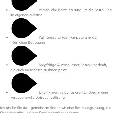
Persönliche Beratung rund um die Betreuung
im eigenen Zuhause
IQH-geprüfte Fachkompetenz in der
häuslichen Betreuung
Sorgfältige Auswahl einer Betreuungskraft,
die auch menschlich zu Ihnen passt
Einen klaren, reibungslosen Einstieg in eine
vertrauensvolle Betreuungslösung
Ich bin für Sie da – gemeinsam finden wir eine Betreuungslösung, die
Sicherheit gibt und Ihre Familie spürbar entlastet.