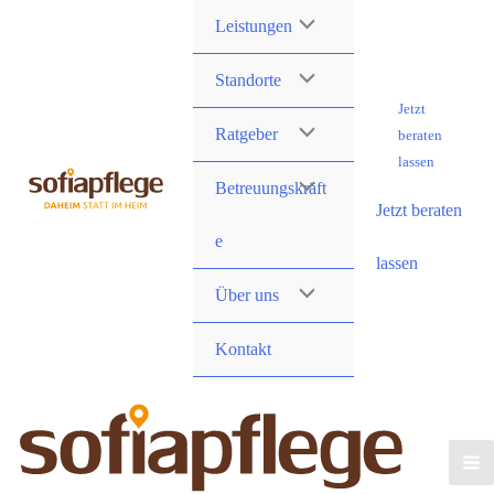
Skip
Leistungen
to
content
Standorte
Jetzt
Ratgeber
beraten
lassen
Betreuungskräft
Jetzt beraten
e
lassen
Über uns
Kontakt