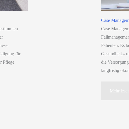
Case Manageme
Case Manageme
bestimmten
Fallmanagement
er
Patienten. Es b
ieser
Gesundheits- un
ädigung für
die Versorgung 
r Pflege
langfristig öko
Case
Mehr lese
Manageme
in
der
Gesundhei