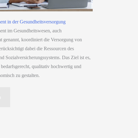
nt in der Gesundheitsversorgung
nt im Gesundheitswesen, auch
 genannt, koordiniert die Versorgung von
erücksichtigt dabei die Ressourcen des
d Sozialversicherungssystems. Das Ziel ist es,
bedarfsgerecht, qualitativ hochwertig und
nomisch zu gestalten.
n
nt
tsversorgung