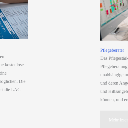
Pflegeberater
len
Das Pflegestär
ne kostenlose
Pflegeberatung 
eine
unabhängige un
öglichen. Die
und deren Ange
 ist die LAG
und Hilfsangebo
können, und ers
Pflegebera
Mehr lese