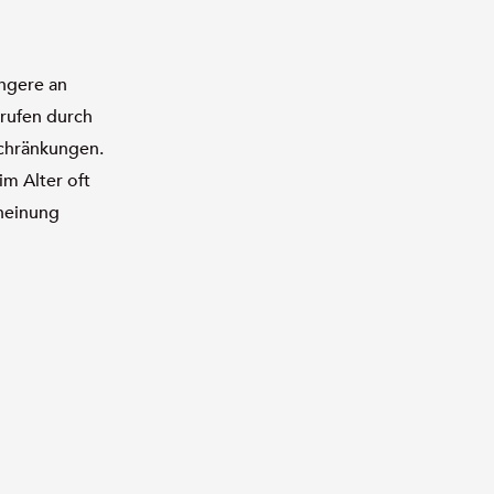
ngere an
rufen durch
schränkungen.
m Alter oft
heinung