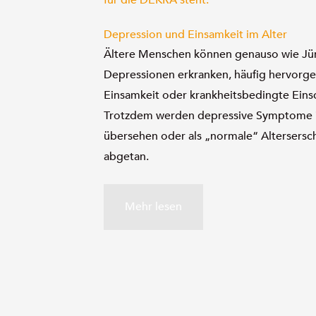
Depression und Einsamkeit im Alter
Ältere Menschen können genauso wie Jü
Depressionen erkranken, häufig hervorge
Einsamkeit oder krankheitsbedingte Ein
Trotzdem werden depressive Symptome i
übersehen oder als „normale“ Altersersc
abgetan.
Depression
Mehr lesen
und
Einsamkeit
im
Alter